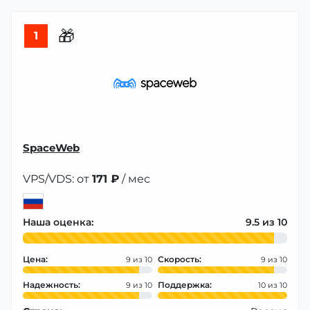
🎁
1
SpaceWeb
VPS/VDS: от
171 ₽
/ мес
Наша оценка:
9.5
Цена:
Скорость:
9
9
Надежность:
Поддержка:
9
10