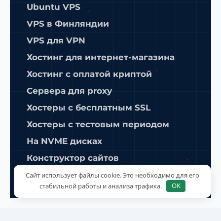
Ubuntu VPS
VPS в Финляндии
VPS для VPN
Хостинг для интернет-магазина
Хостинг с оплатой криптой
Сервера для proxy
Хостеры с бесплатным SSL
Хостеры с тестовым периодом
На NVME дисках
Конструктор сайтов
ISPManager
Сайт использует файлы cookie. Это необходимо для его
стабильной работы и анализа трафика.
OK