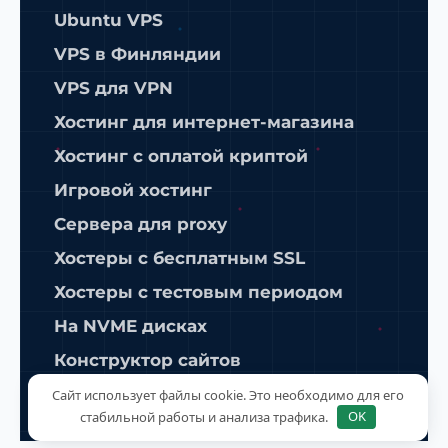
Ubuntu VPS
VPS в Финляндии
VPS для VPN
Хостинг для интернет-магазина
Хостинг с оплатой криптой
Игровой хостинг
Сервера для proxy
Хостеры с бесплатным SSL
Хостеры с тестовым периодом
На NVME дисках
Конструктор сайтов
ISPManager
Сайт использует файлы cookie. Это необходимо для его
стабильной работы и анализа трафика.
OK