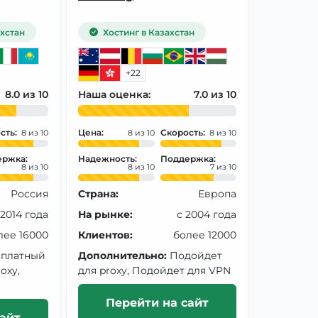
хстан
Хостинг в Казахстан
+22
8.0
Наша оценка:
7.0
сть:
Цена:
Скорость:
8
8
8
ржка:
Надежность:
Поддержка:
8
8
7
Россия
Страна:
Европа
 2014 года
На рынке:
с 2004 года
лее 16000
Клиентов:
более 12000
сплатный
Дополнительно:
Подойдет
oxy,
для proxy, Подойдет для VPN
Перейти на сайт
айт