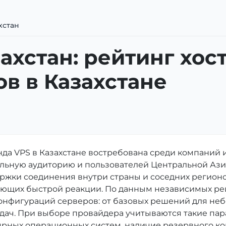
хстан
ахстан: рейтинг хос
в в Казахстане
да VPS в Казахстане востребована среди компаний 
льную аудиторию и пользователей Центральной Азии
ржки соединения внутри страны и соседних регионо
ующих быстрой реакции. По данным независимых рей
нфигураций серверов: от базовых решений для неб
дач. При выборе провайдера учитываются такие пара
рных операционных систем, наличие резервного ко