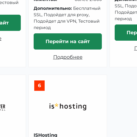
Тестовый
SSL, Подо
Дополнительно:
Бесплатный
Подойдет
SSL, Подойдет для proxy,
период
Подойдет для VPN, Тестовый
айт
период
Пер
е
Перейти на сайт
Подробнее
6
ISHosting