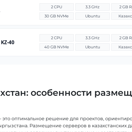
2 CPU
3.3 GHz
2 GB 
e
30 GB NVMe
Ubuntu
Казахс
2 CPU
3.3 GHz
2 GB 
 KZ-40
40 GB NVMe
Ubuntu
Казахс
хстан: особенности размещ
 это оптимальное решение для проектов, ориентиро
ыргызстана. Размещение серверов в казахстанских д