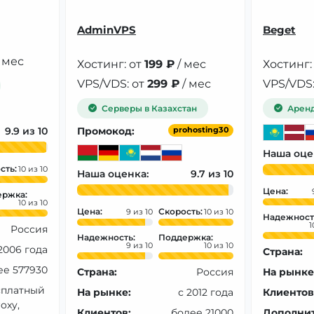
AdminVPS
Beget
 мес
Хостинг: от
199 ₽
/ мес
Хостинг:
VPS/VDS: от
299 ₽
/ мес
VPS/VDS:
Серверы в Казахстан
Аренд
9.9
Промокод:
prohosting30
Наша оце
сть:
10
Наша оценка:
9.7
Цена:
ржка:
10
Цена:
Скорость:
9
10
Надежност
1
Россия
Надежность:
Поддержка:
9
10
2006 года
Страна:
ее 577930
Страна:
Россия
На рынке
сплатный
На рынке:
с 2012 года
Клиентов
oxy,
Клиентов:
более 21000
Дополнит