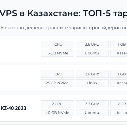
PS в Казахстане: ТОП-5 т
 Казахстан дешево, сравните тарифы провайдеров по
1 CPU
3.6 GHz
1 GB
15 GB NVMe
Ubuntu
Каза
1 CPU
2.6 GHz
1 GB
25 GB NVMe
Linux
Каза
2 CPU
3.3 GHz
2 GB
 KZ-40 2023
40 GB NVMe
Ubuntu
Каза