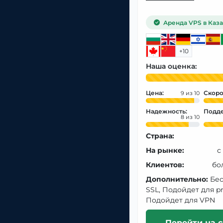
Аренда VPS в Каза
+10
Наша оценка:
Цена:
Скоро
9
Надежность:
Подде
8
Страна:
На рынке:
с
Клиентов:
бо
Дополнительно:
Бе
SSL, Подойдет для pr
Подойдет для VPN
Перейти на с