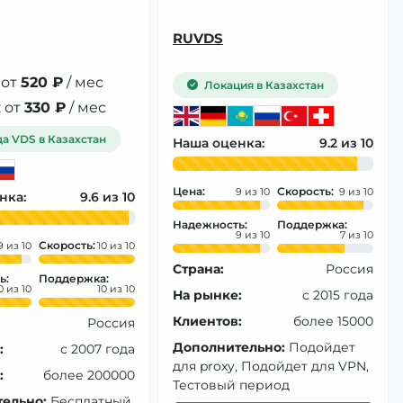
RUVDS
 от
520 ₽
/ мес
Локация в Казахстан
 от
330 ₽
/ мес
а VDS в Казахстан
Наша оценка:
9.2
Цена:
Скорость:
9
9
нка:
9.6
Надежность:
Поддержка:
9
7
Скорость:
9
10
Страна:
Россия
ь:
Поддержка:
0
10
На рынке:
с 2015 года
Клиентов:
более 15000
Россия
Дополнительно:
Подойдет
:
с 2007 года
для proxy, Подойдет для VPN,
:
более 200000
Тестовый период
ельно:
Бесплатный