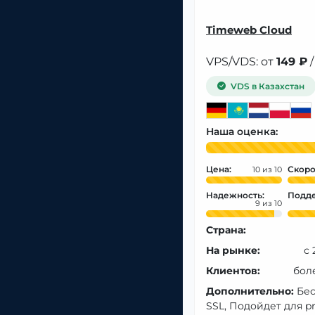
Timeweb Cloud
VPS/VDS: от
149 ₽
/
VDS в Казахстан
Наша оценка:
Цена:
Скоро
10
Надежность:
Подде
9
Страна:
На рынке:
с 
Клиентов:
бол
Дополнительно:
Бе
SSL, Подойдет для pr