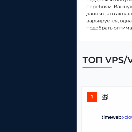
перебоям. Важную
данных, что актуа
варьируется, одн
подобрать оптима
ТОП VPS/V
🎁
1