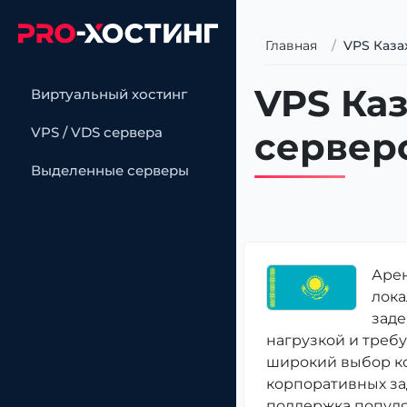
Главная
VPS Каза
VPS Каз
Виртуальный хостинг
VPS / VDS сервера
серверо
Выделенные серверы
Арен
лока
заде
нагрузкой и треб
широкий выбор ко
корпоративных за
поддержка популя