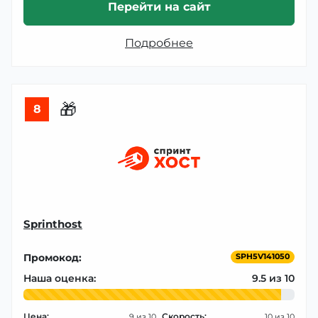
Перейти на сайт
Подробнее
🎁
8
Sprinthost
Промокод:
SPH5V141050
Наша оценка:
9.5
Цена:
Скорость:
9
10