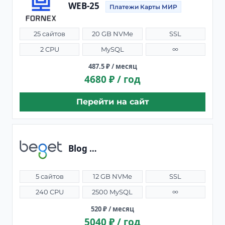
WEB-25
Платежи Карты МИР
25 сайтов
20 GB NVMe
SSL
2 CPU
MySQL
∞
487.5 ₽ / месяц
4680 ₽ / год
Перейти на сайт
Blog
Бесконтактная оплата Карты МИР
5 сайтов
12 GB NVMe
SSL
240 CPU
2500 MySQL
∞
520 ₽ / месяц
5040 ₽ / год