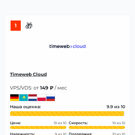
🎁
1
Timeweb Cloud
VPS/VDS: от
149 ₽
/ мес
Наша оценка:
9.9
Цена:
Скорость:
10
10
Надежность:
Поддержка:
9
10