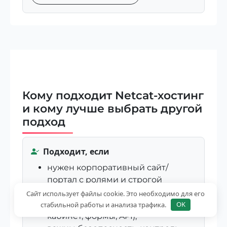
Кому подходит Netcat-хостинг
и кому лучше выбрать другой
подход
Подходит, если
нужен корпоративный сайт/
портал с ролями и строгой
структурой;
Сайт использует файлы cookie. Это необходимо для его
есть интеграции (CRM, личный
стабильной работы и анализа трафика.
OK
кабинет, формы, API);