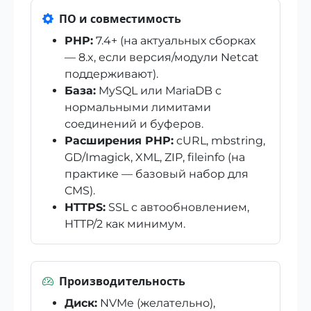
ПО и совместимость
PHP:
7.4+ (на актуальных сборках
— 8.x, если версия/модули Netcat
поддерживают).
База:
MySQL или MariaDB с
нормальными лимитами
соединений и буферов.
Расширения PHP:
cURL, mbstring,
GD/Imagick, XML, ZIP, fileinfo (на
практике — базовый набор для
CMS).
HTTPS:
SSL с автообновлением,
HTTP/2 как минимум.
Производительность
Диск:
NVMe (желательно),