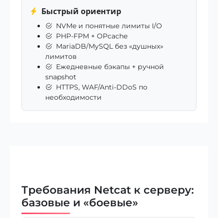
Быстрый ориентир
NVMe и понятные лимиты I/O
PHP-FPM + OPcache
MariaDB/MySQL без «душных»
лимитов
Ежедневные бэкапы + ручной
snapshot
HTTPS, WAF/Anti-DDoS по
необходимости
Требования Netcat к серверу:
базовые и «боевые»