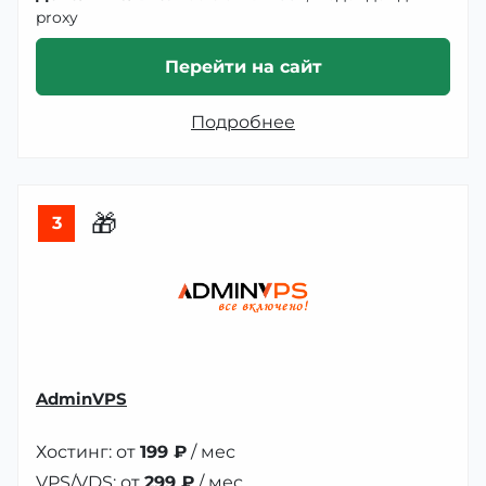
proxy
Перейти на сайт
Подробнее
🎁
3
AdminVPS
Хостинг: от
199 ₽
/ мес
VPS/VDS: от
299 ₽
/ мес