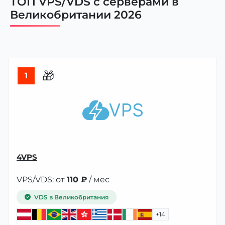
ТОП VPS/VDS с серверами в
Великобритании 2026
🎁
1
4VPS
VPS/VDS: от
110 ₽
/ мес
VDS в Великобритания
+14