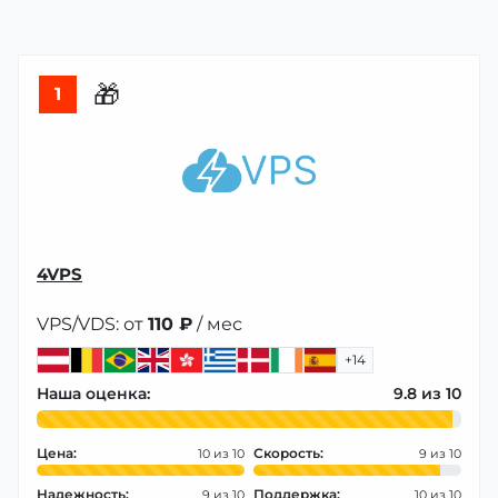
🎁
1
4VPS
VPS/VDS: от
110 ₽
/ мес
+14
Наша оценка:
9.8
Цена:
Скорость:
10
9
Надежность:
Поддержка:
9
10