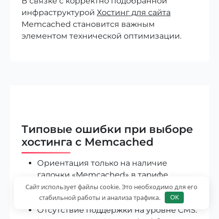
В связке с корректно подобранной
инфраструктурой
Хостинг для сайта
Memcached становится важным
элементом технической оптимизации.
Типовые ошибки при выборе
хостинга с Memcached
Ориентация только на наличие
галочки «Memcached» в тарифе.
Недостаточный объём выделенной
Сайт использует файлы cookie. Это необходимо для его
стабильной работы и анализа трафика.
OK
памяти.
Отсутствие поддержки на уровне CMS.