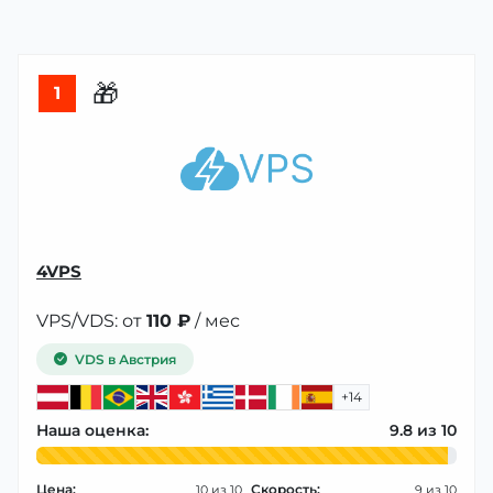
🎁
1
4VPS
VPS/VDS: от
110 ₽
/ мес
VDS в Австрия
+14
Наша оценка:
9.8
Цена:
Скорость:
10
9