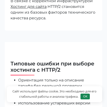
В связке с корректной инфраструктурой
Хостинг для сайта
HTTP/2 становится
одним из базовых факторов технического
качества ресурса.
Типовые ошибки при выборе
хостинга с HTTP/2
Ориентация только на описание
тарифа без реальной проверки.
Сайт использует файлы cookie. Это необходимо для его
Выбор хостинга без полноценной
стабильной работы и анализа трафика.
OK
поддержки HTTPS.
Использование устаревших версий