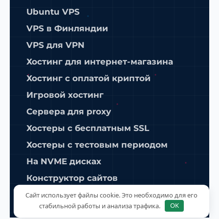
Ubuntu VPS
VPS в Финляндии
VPS для VPN
Хостинг для интернет-магазина
Хостинг с оплатой криптой
Игровой хостинг
Сервера для proxy
Хостеры с бесплатным SSL
Хостеры с тестовым периодом
На NVME дисках
Конструктор сайтов
ISPManager
Сайт использует файлы cookie. Это необходимо для его
стабильной работы и анализа трафика.
OK