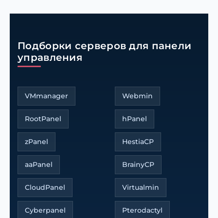
Подборки серверов для панели
управления
VMmanager
Webmin
RootPanel
hPanel
zPanel
HestiaCP
aaPanel
BrainyCP
CloudPanel
Virtualmin
Cyberpanel
Pterodactyl