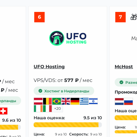

6
7
UFO Hosting
McHost
VPS/VDS: от
577 ₽
/ мес
₽
/ мес
Разме
 ₽
/ мес
Хостинг в Нидерланды
Промокод
ерланды
+20
Наша оце
Наша оценка:
9.5
9.6
Цена:
1
Цена:
Скорость:
9
9
сть:
9