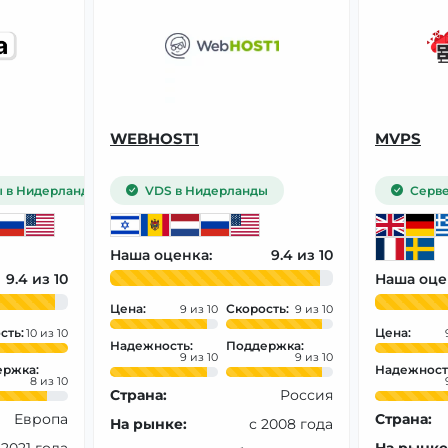
WEBHOST1
MVPS
 в Нидерланды
VDS в Нидерланды
Серве
Наша оценка:
9.4
9.4
Наша оце
Цена:
Скорость:
9
9
сть:
Цена:
10
Надежность:
Поддержка:
9
9
ржка:
Надежност
8
Страна:
Россия
Европа
Страна:
На рынке:
с 2008 года
 2021 года
На рынке