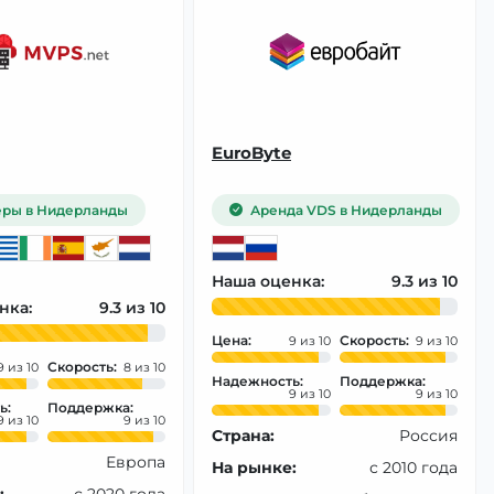
EuroByte
ры в Нидерланды
Аренда VDS в Нидерланды
Наша оценка:
9.3
нка:
9.3
Цена:
Скорость:
9
9
Скорость:
9
8
Надежность:
Поддержка:
9
9
ь:
Поддержка:
9
9
Страна:
Россия
Европа
На рынке:
с 2010 года
:
с 2020 года