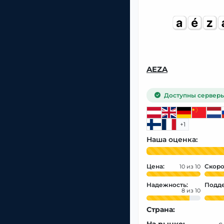
AEZA
Доступны серверы
+1
Наша оценка:
Цена:
Скоро
10
Надежность:
Подде
8
Страна:
На рынке:
с