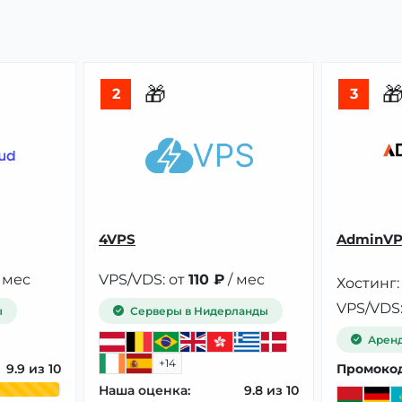
🎁

2
3
4VPS
AdminV
 мес
VPS/VDS: от
110 ₽
/ мес
Хостинг:
VPS/VDS:
ы
Серверы в Нидерланды
Аренд
+14
9.9
Промокод
Наша оценка:
9.8