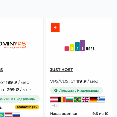

4
PS
JUST HOST
VPS/VDS: от
119 ₽
/ мес
 от
199 ₽
/ мес
 от
299 ₽
/ мес
Локация в Нидерланды
а VDS в Нидерланды
+31
:
prohosting30
Наша оценка:
9.6