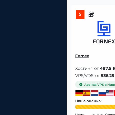
🎁
5
Fornex
Хостинг: от
487.5 
VPS/VDS: от
536.25
Аренда VPS в Нид
Наша оценка:
Цена:
Скоро
10