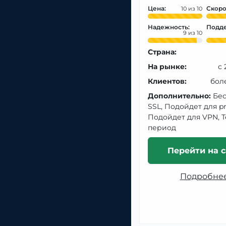
Цена:
Скоро
10
Надежность:
Подде
9
Страна:
На рынке:
с 
Клиентов:
бол
Дополнительно:
Бе
SSL, Подойдет для pr
Подойдет для VPN, 
период
Перейти на с
Подробне