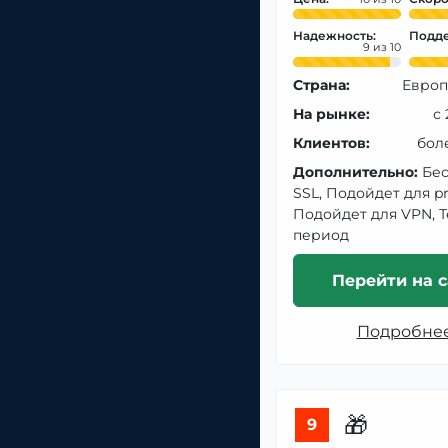
Надежность:
Подде
9
Страна:
Европ
На рынке:
с
Клиентов:
бол
Дополнительно:
Бе
SSL, Подойдет для pr
Подойдет для VPN, 
период
Перейти на с
Подробне
🎁
9