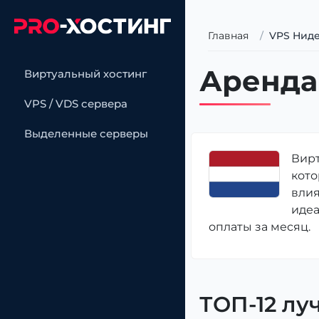
Главная
VPS Нид
Аренда
Виртуальный хостинг
VPS / VDS сервера
Выделенные серверы
Вирт
кото
влия
идеа
оплаты за месяц.
ТОП-12 лу