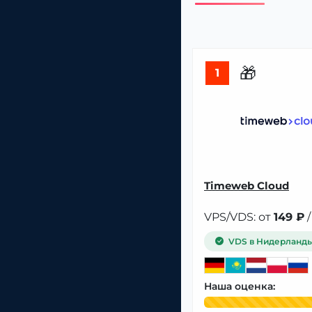
🎁
1
Timeweb Cloud
VPS/VDS: от
149 ₽
/
VDS в Нидерланд
Наша оценка: