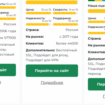
сть:
10
Наша оце
Цена:
Скорость:
10
9
ржка:
10
Надежность:
Поддержка:
Цена:
9
10
Россия
Надежност
Страна:
Россия
2006 года
На рынке:
с 2017 года
ее 577930
Страна:
Клиентов:
более 44000
сплатный
На рынке
oxy,
Дополнительно:
Бесплатный
Клиентов
Тестовый
SSL, Подойдет для proxy,
Дополнит
Подойдет для VPN
SSL, Подо
Подойдет
айт
Перейти на сайт
период
е
Подробнее
Пер