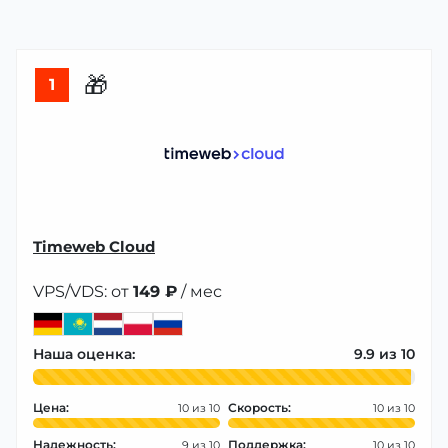
🎁
1
Timeweb Cloud
VPS/VDS: от
149 ₽
/ мес
Наша оценка:
9.9
Цена:
Скорость:
10
10
Надежность:
Поддержка:
9
10