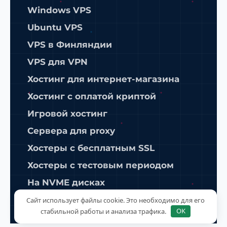
Windows VPS
Ubuntu VPS
VPS в Финляндии
VPS для VPN
Хостинг для интернет-магазина
Хостинг с оплатой криптой
Игровой хостинг
Сервера для proxy
Хостеры с бесплатным SSL
Хостеры с тестовым периодом
На NVME дисках
ISPManager
Сайт использует файлы cookie. Это необходимо для его
стабильной работы и анализа трафика.
OK