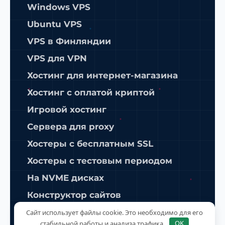
Windows VPS
Ubuntu VPS
VPS в Финляндии
VPS для VPN
Хостинг для интернет-магазина
Хостинг с оплатой криптой
Игровой хостинг
Сервера для proxy
Хостеры с бесплатным SSL
Хостеры с тестовым периодом
На NVME дисках
Конструктор сайтов
ISPManager
Сайт использует файлы cookie. Это необходимо для его
стабильной работы и анализа трафика.
OK