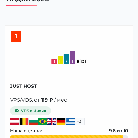
1
JUST HOST
VPS/VDS: от
119 ₽
/ мес
VDS в Индия
+31
Наша оценка:
9.6