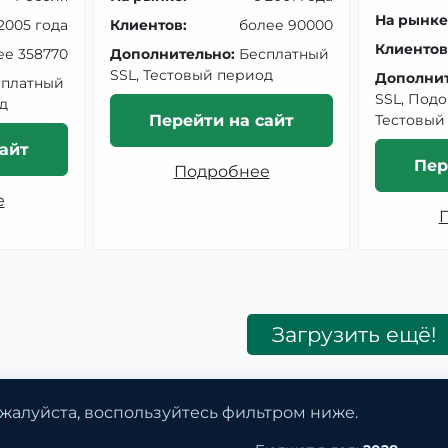
На рынке
 2005 года
Клиентов:
более 90000
Клиентов
ее 358770
Дополнительно:
Бесплатный
SSL, Тестовый период
Дополнит
сплатный
SSL, Подо
д
Перейти на сайт
Тестовый
айт
Пер
Подробнее
е
Загрузить ещё!
жалуйста, воспользуйтесь фильтром ниже.