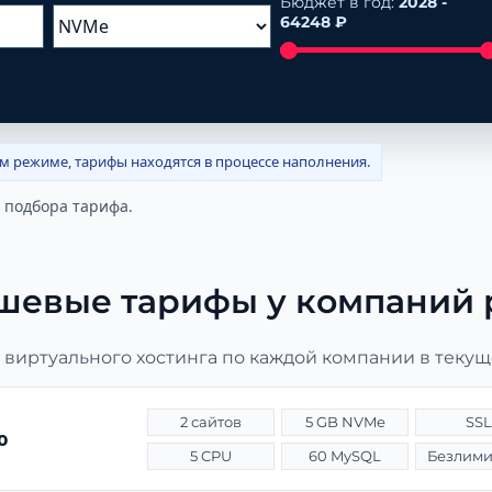
Бюджет в год:
2028 -
64248 ₽
ом режиме, тарифы находятся в процессе наполнения.
 подбора тарифа.
шевые тарифы у компаний 
виртуального хостинга по каждой компании в текущ
2 сайтов
5 GB NVMe
SSL
o
5 CPU
60 MySQL
Безлим