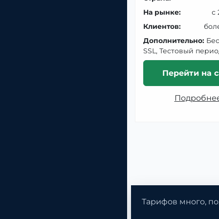
На рынке:
с
Клиентов:
бол
Дополнительно:
Бе
SSL, Тестовый перио
Перейти на с
Подробне
Тарифов много, по