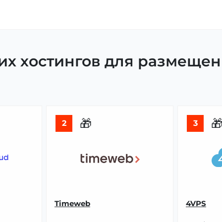
х хостингов для размещени
🎁

2
3
Timeweb
4VPS