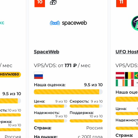
🎁
10
11
SpaceWeb
UFO Hos
/ мес
VPS/VDS: от
171 ₽
/ мес
VPS/VDS:
H5V141050
Наша оценка:
9.5
Наша оце
9.5
Цена:
Скорость:
9
9
Цена:
сть:
10
Надежность:
Поддержка:
9
10
Надежност
ржка:
1
10
Страна:
Россия
Страна:
Россия
На рынке:
с 2001 года