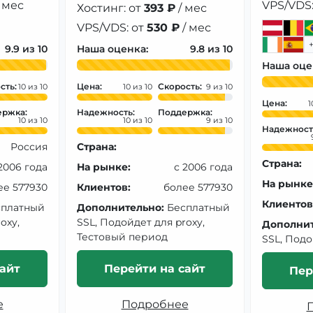
 мес
VPS/VDS:
Хостинг: от
393 ₽
/ мес
VPS/VDS: от
530 ₽
/ мес
9.9
Наша оценка:
9.8
Наша оце
сть:
Цена:
Скорость:
10
10
9
Цена:
1
ржка:
Надежность:
Поддержка:
10
10
9
Надежност
Россия
Страна:
Страна:
2006 года
На рынке:
с 2006 года
На рынке
ее 577930
Клиентов:
более 577930
Клиентов
сплатный
Дополнительно:
Бесплатный
oxy,
SSL, Подойдет для proxy,
Дополнит
Тестовый период
SSL, Подо
айт
Перейти на сайт
Пер
е
Подробнее