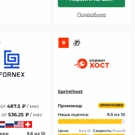
Подробнее

🎁
8
Sprinthost
Промокод:
 от
487.5 ₽
/ мес
SPH5V141050
 от
536.25 ₽
/ мес
Наша оценка:
9.5
Цена:
Скорость:
9
10
нка:
9.6