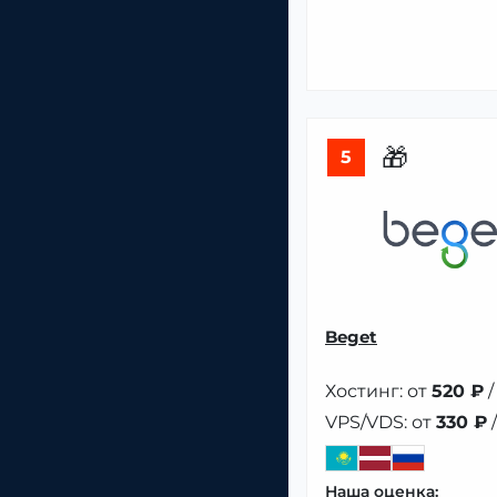
🎁
5
Beget
Хостинг: от
520 ₽
/
VPS/VDS: от
330 ₽
/
Наша оценка: