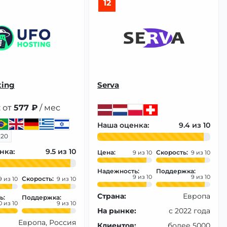
12
ting
Serva
 от
577 ₽
/ мес
Наша оценка:
9.4
+20
нка:
9.5
Цена:
Скорость:
9
9
Надежность:
Поддержка:
9
9
Скорость:
9
9
Страна:
Европа
ь:
Поддержка:
0
9
На рынке:
с 2022 года
Европа, Россия
Клиентов:
более 5000