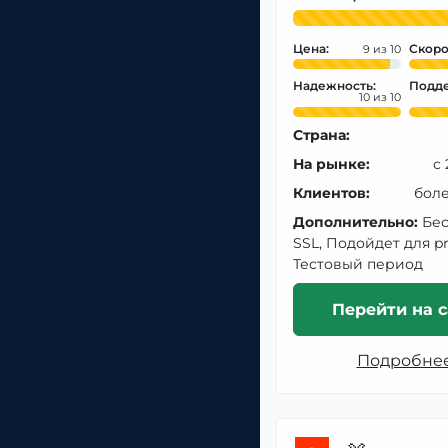
Цена:
Скоро
9
Надежность:
Подде
10
Страна:
На рынке:
с
Клиентов:
боле
Дополнительно:
Бе
SSL, Подойдет для pr
Тестовый период
Перейти на с
Подробне