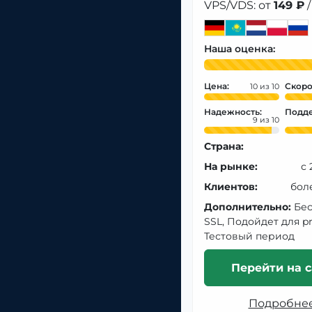
VPS/VDS: от
149 ₽
/
Наша оценка:
Цена:
Скоро
10
Надежность:
Подде
9
Страна:
На рынке:
с 
Клиентов:
бол
Дополнительно:
Бе
SSL, Подойдет для pr
Тестовый период
Перейти на с
Подробне