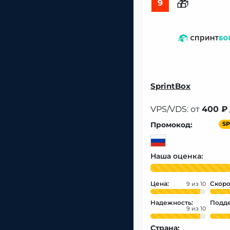
🎁
9
SprintBox
VPS/VDS: от
400 ₽
Промокод:
SP
Наша оценка:
Цена:
Скоро
9
Надежность:
Подде
9
Страна: