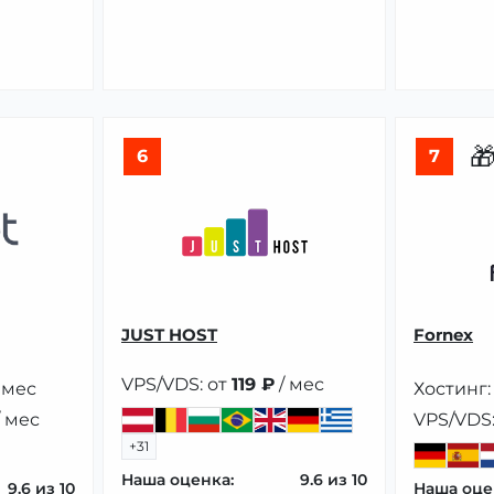

6
7
JUST HOST
Fornex
VPS/VDS: от
119 ₽
/ мес
 мес
Хостинг:
 мес
VPS/VDS:
+31
Наша оценка:
9.6
9.6
Наша оце