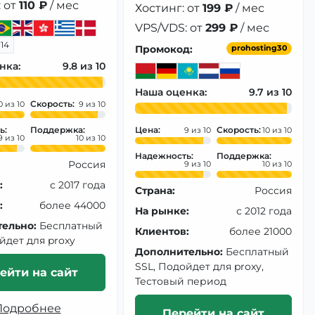
 от
110 ₽
/ мес
Хостинг: от
199 ₽
/ мес
VPS/VDS: от
299 ₽
/ мес
+14
Промокод:
prohosting30
нка:
9.8
Наша оценка:
9.7
Скорость:
0
9
ь:
Поддержка:
Цена:
Скорость:
9
10
9
10
Надежность:
Поддержка:
Россия
9
10
:
с 2017 года
Страна:
Россия
:
более 44000
На рынке:
с 2012 года
ельно:
Бесплатный
Клиентов:
более 21000
йдет для proxy
Дополнительно:
Бесплатный
SSL, Подойдет для proxy,
ейти на сайт
Тестовый период
Подробнее
Перейти на сайт