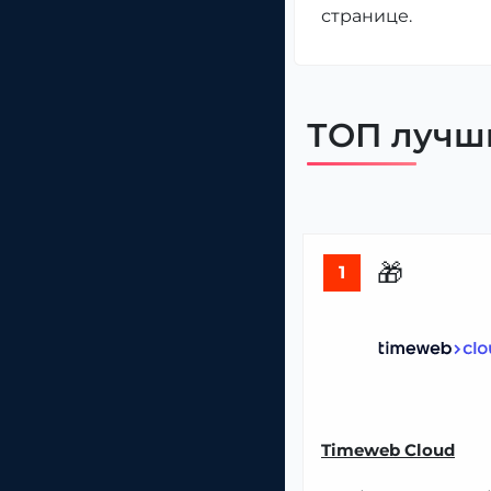
странице.
ТОП лучши
🎁
1
Timeweb Cloud