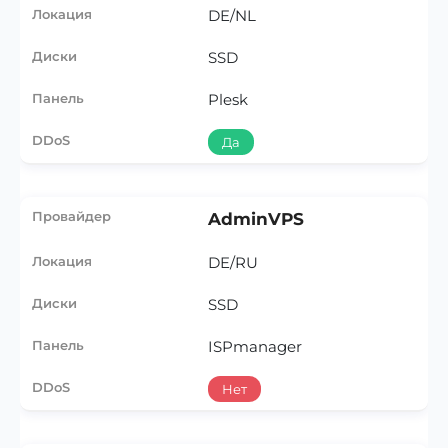
DE/NL
SSD
Plesk
Да
AdminVPS
DE/RU
SSD
ISPmanager
Нет