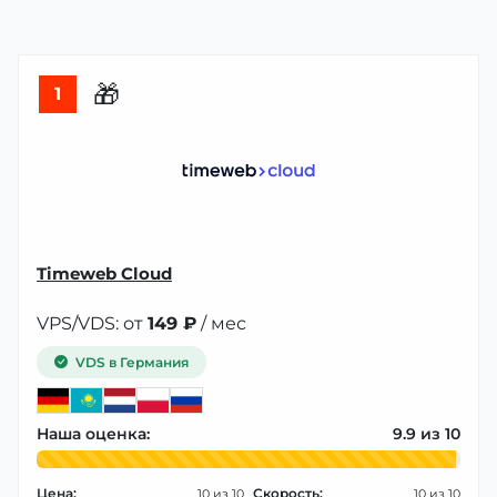
🎁
1
Timeweb Cloud
VPS/VDS: от
149 ₽
/ мес
VDS в Германия
Наша оценка:
9.9
Цена:
Скорость:
10
10