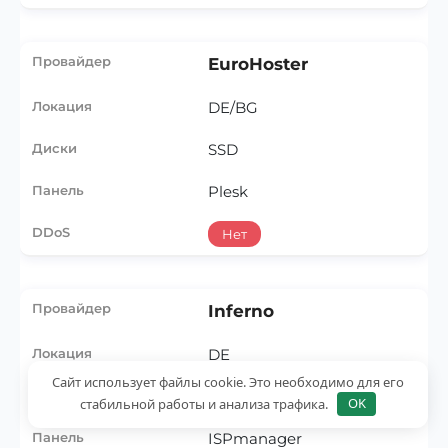
EuroHoster
DE/BG
SSD
Plesk
Нет
Inferno
DE
Сайт использует файлы cookie. Это необходимо для его
SSD
стабильной работы и анализа трафика.
OK
ISPmanager