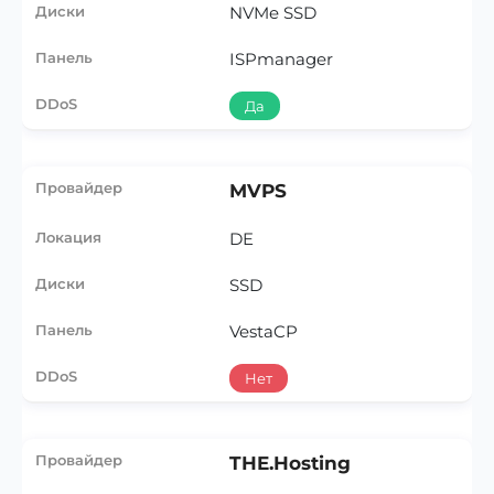
NVMe SSD
ISPmanager
Да
MVPS
DE
SSD
VestaCP
Нет
THE.Hosting