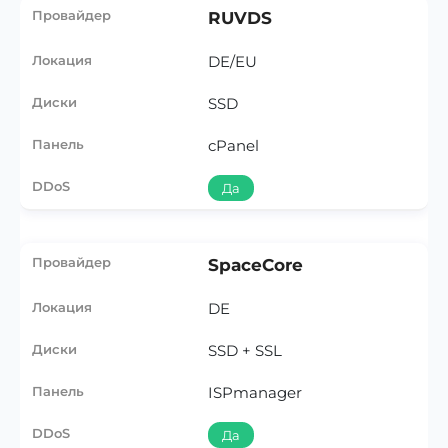
RUVDS
DE/EU
SSD
cPanel
Да
SpaceCore
DE
SSD + SSL
ISPmanager
Да