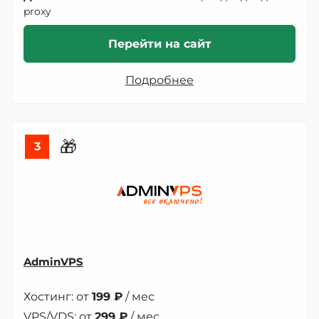
proxy
Перейти на сайт
Подробнее
🎁
3
AdminVPS
Хостинг: от
199 ₽
/ мес
VPS/VDS: от
299 ₽
/ мес