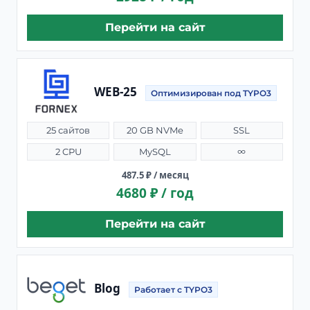
Перейти на сайт
WEB-25
Оптимизирован под TYPO3
25 сайтов
20 GB NVMe
SSL
2 CPU
MySQL
∞
487.5 ₽ / месяц
4680 ₽ / год
Перейти на сайт
Blog
Работает с TYPO3