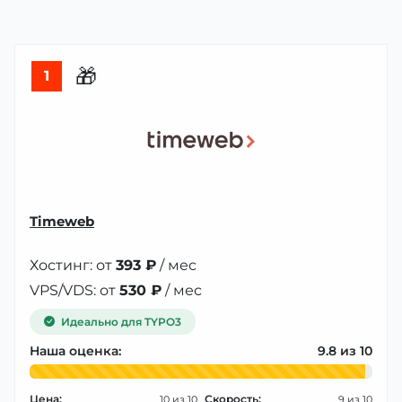
🎁
1
Timeweb
Хостинг: от
393 ₽
/ мес
VPS/VDS: от
530 ₽
/ мес
Идеально для TYPO3
Наша оценка:
9.8
Цена:
Скорость:
10
9