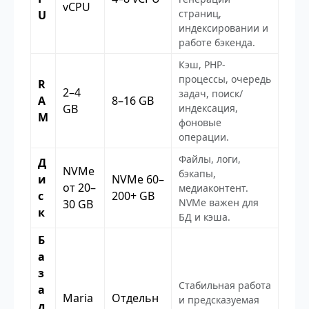
vCPU
страниц,
U
индексировании и
работе бэкенда.
Кэш, PHP-
процессы, очередь
R
2–4
задач, поиск/
A
8–16 GB
GB
индексация,
M
фоновые
операции.
Файлы, логи,
Д
NVMe
бэкапы,
и
NVMe 60–
от 20–
медиаконтент.
с
200+ GB
NVMe важен для
30 GB
к
БД и кэша.
Б
а
з
Стабильная работа
а
Maria
Отдельн
и предсказуемая
д