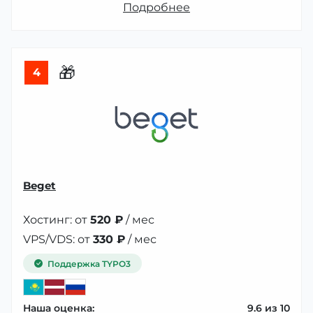
Подробнее
🎁
4
Beget
Хостинг: от
520 ₽
/ мес
VPS/VDS: от
330 ₽
/ мес
Поддержка TYPO3
Наша оценка:
9.6