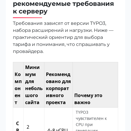
рекомендуемые требования
к серверу
Требования зависят от версии TYPO3,
набора расширений и нагрузки. Ниже —
практический ориентир для выбора
тарифа и понимания, что спрашивать у
провайдера.
Мини
Ко
мум
Рекоменд
мп
для
овано для
он
неболь
корпорат
ен
шого
ивного
Почему это
т
сайта
проекта
важно
TYPO3
чувствителен к
C
CPU при
2
P
4–8 vCPU
генерации