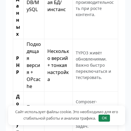
DB/M
ая БД/
производительнос
а
ть при росте
ySQL
инстанс
н
контента.
н
ы
х
Подхо
дяща
Нескольк
TYPO3 живёт
P
я
о версий
обновлениями.
H
верси
+ тонкая
Важно быстро
переключаться и
P
я +
настройк
тестировать.
OPcac
а
he
Д
Composer-
о
Панел
установка, деплой,
с
SSH +
Сайт использует файлы cookie. Это необходимо для его
ь +
CLI-команды,
т
cron + Git
стабильной работы и анализа трафика.
OK
планировщик
FTP
у
задач.