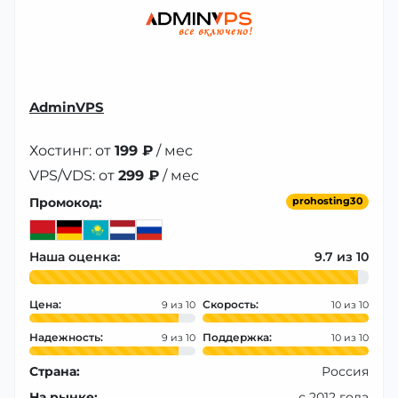
AdminVPS
Хостинг: от
199 ₽
/ мес
VPS/VDS: от
299 ₽
/ мес
Промокод:
prohosting30
Наша оценка:
9.7
Цена:
Скорость:
9
10
Надежность:
Поддержка:
9
10
Страна:
Россия
На рынке:
с 2012 года