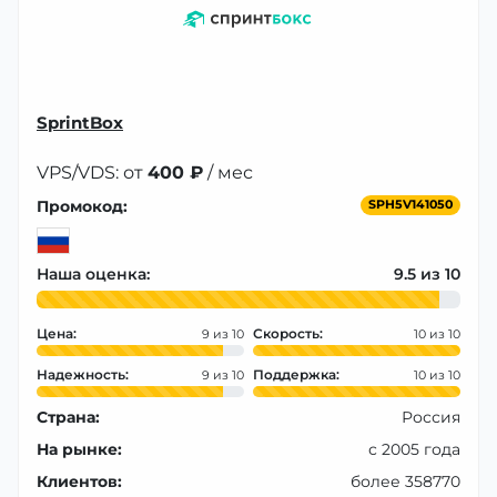
SprintBox
VPS/VDS: от
400 ₽
/ мес
Промокод:
SPH5V141050
Наша оценка:
9.5
Цена:
Скорость:
9
10
Надежность:
Поддержка:
9
10
Страна:
Россия
На рынке:
с 2005 года
Клиентов:
более 358770